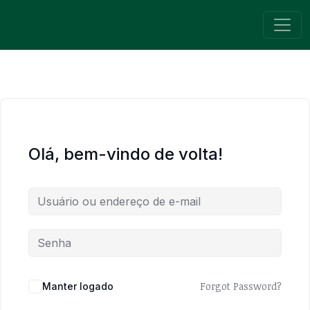
Pular para o conteúdo
Navegação principal
Olá, bem-vindo de volta!
Forgot Password?
Manter logado