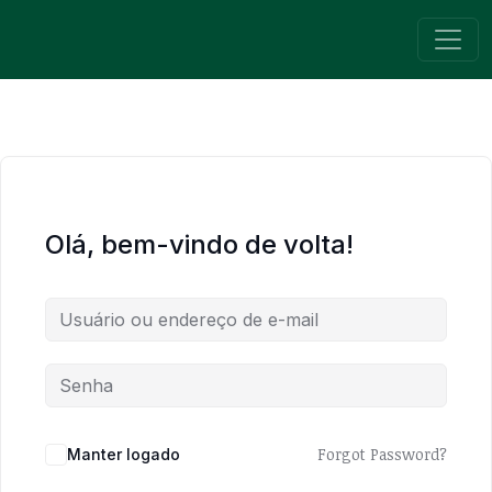
Pular para o conteúdo
Navegação principal
Olá, bem-vindo de volta!
Forgot Password?
Manter logado