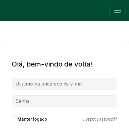
Pular para o conteúdo
Navegação principal
Olá, bem-vindo de volta!
Forgot Password?
Manter logado