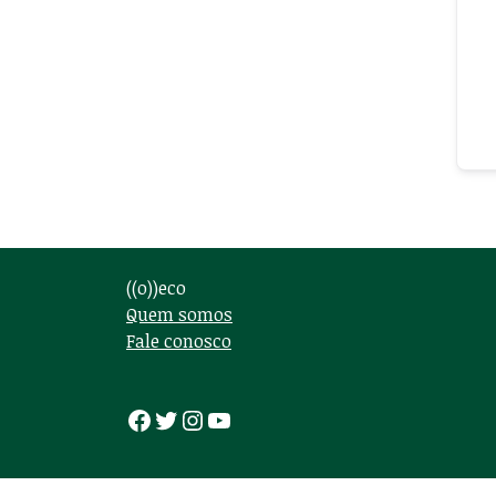
((o))eco
Quem somos
Fale conosco
Facebook
Twitter
Instagram
Youtube