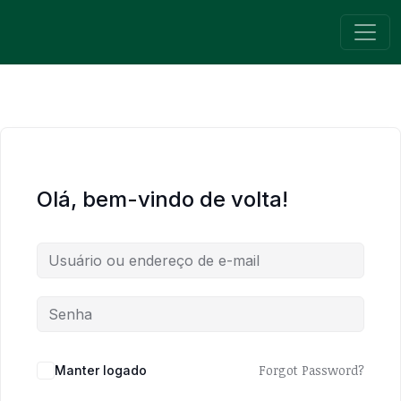
Pular para o conteúdo
Navegação principal
Olá, bem-vindo de volta!
Forgot Password?
Manter logado