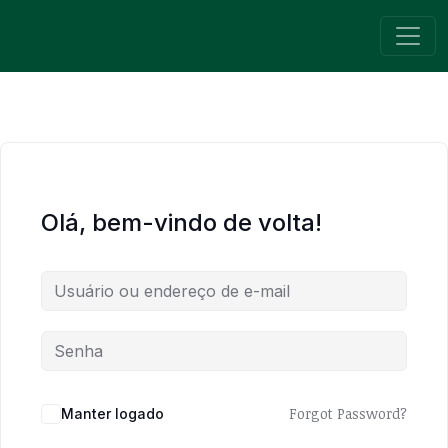
Pular para o conteúdo
Navegação principal
Olá, bem-vindo de volta!
Forgot Password?
Manter logado