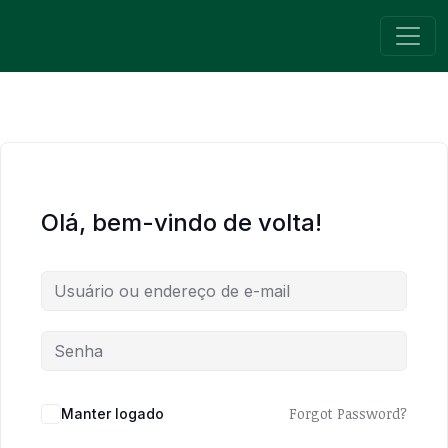
Pular para o conteúdo
Navegação principal
Olá, bem-vindo de volta!
Forgot Password?
Manter logado